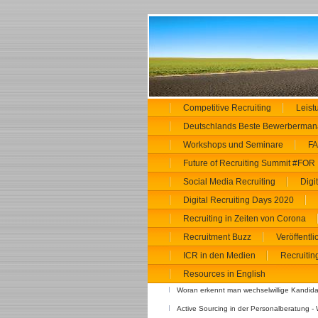
Competitive Recruiting
Leist
Deutschlands Beste Bewerberman
Workshops und Seminare
FA
Future of Recruiting Summit #FOR
Social Media Recruiting
Digi
Digital Recruiting Days 2020
Recruiting in Zeiten von Corona
Recruitment Buzz
Veröffentl
ICR in den Medien
Recruitin
Resources in English
Woran erkennt man wechselwillige Kandid
Active Sourcing in der Personalberatung 