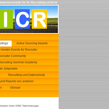
ewerbsvorteile für Ihr Recruiting sichern!
uitings
Active Sourcing Awards
 besten Events für Recruiter
ecruiter Community
Recruiting Summer Academy
te Jobportale
Recruiting und Datenschutz
und Reports von anderen
er
Glossar
otivation beim XING Talentmanager