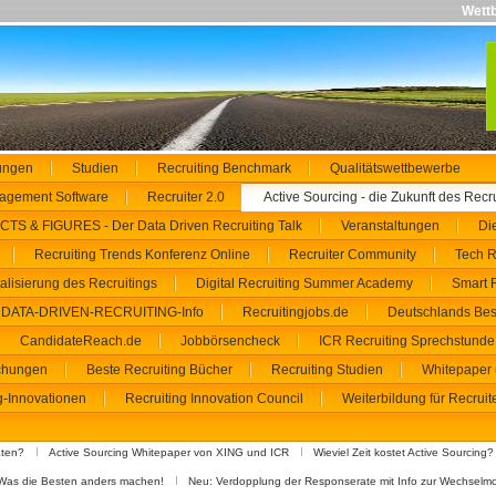
Wettb
ungen
Studien
Recruiting Benchmark
Qualitätswettbewerbe
agement Software
Recruiter 2.0
Active Sourcing - die Zukunft des Recr
CTS & FIGURES - Der Data Driven Recruiting Talk
Veranstaltungen
Die
Recruiting Trends Konferenz Online
Recruiter Community
Tech R
talisierung des Recruitings
Digital Recruiting Summer Academy
Smart 
DATA-DRIVEN-RECRUITING-Info
Recruitingjobs.de
Deutschlands Bes
CandidateReach.de
Jobbörsencheck
ICR Recruiting Sprechstunde
ichungen
Beste Recruiting Bücher
Recruiting Studien
Whitepaper 
g-Innovationen
Recruiting Innovation Council
Weiterbildung für Recruit
aten?
Active Sourcing Whitepaper von XING und ICR
Wieviel Zeit kostet Active Sourcing?
- Was die Besten anders machen!
Neu: Verdopplung der Responserate mit Info zur Wechselm