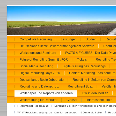
Competitive Recruiting
Leistungen
Studien
Recrui
Deutschlands Beste Bewerbermanagement Software
Recruiter
Workshops und Seminare
FACTS & FIGURES - Der Data Driven
Future of Recruiting Summit #FOR
Tickets
Recruiting Tr
Social Media Recruiting
Digitalisierung des Recruitings
Digital Recruiting Days 2020
Content Marketing - das neue Pe
Deutschlands Beste Jobportale
Recruiting in Zeiten von Coron
Recruiting und Datenschutz
Recruitment Buzz
Veröffent
Whitepaper und Reports von anderen
ICR in den Medien
Weiterbildung für Recruiter
Glossar
Interessante Links
IT Jobmarket Report 2016
Sprechen Sie Tech? Whitepaper IT und Tech Recrui
WP IT Recruiting: zu jung, zu männlich, zu deutsch - 5 Dinge die helfen
Recrui