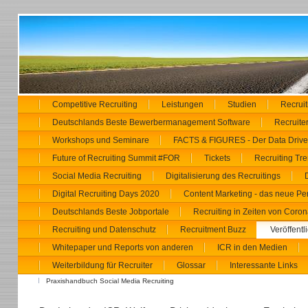
Competitive Recruiting
Leistungen
Studien
Recrui
Deutschlands Beste Bewerbermanagement Software
Recruiter
Workshops und Seminare
FACTS & FIGURES - Der Data Driven
Future of Recruiting Summit #FOR
Tickets
Recruiting Tr
Social Media Recruiting
Digitalisierung des Recruitings
Digital Recruiting Days 2020
Content Marketing - das neue Pe
Deutschlands Beste Jobportale
Recruiting in Zeiten von Coron
Recruiting und Datenschutz
Recruitment Buzz
Veröffent
Whitepaper und Reports von anderen
ICR in den Medien
Weiterbildung für Recruiter
Glossar
Interessante Links
Praxishandbuch Social Media Recruiting