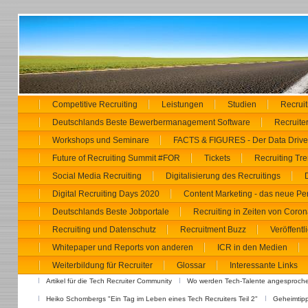
Competitive Recruiting
Leistungen
Studien
Recrui
Deutschlands Beste Bewerbermanagement Software
Recruiter
Workshops und Seminare
FACTS & FIGURES - Der Data Driven
Future of Recruiting Summit #FOR
Tickets
Recruiting Tr
Social Media Recruiting
Digitalisierung des Recruitings
Digital Recruiting Days 2020
Content Marketing - das neue Pe
Deutschlands Beste Jobportale
Recruiting in Zeiten von Coron
Recruiting und Datenschutz
Recruitment Buzz
Veröffent
Whitepaper und Reports von anderen
ICR in den Medien
Weiterbildung für Recruiter
Glossar
Interessante Links
Artikel für die Tech Recruiter Community
Wo werden Tech-Talente angesproche
Heiko Schombergs "Ein Tag im Leben eines Tech Recruiters Teil 2"
Geheimtipp