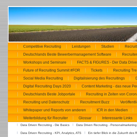
Competitive Recruiting
Leistungen
Studien
Recrui
Deutschlands Beste Bewerbermanagement Software
Recruiter
Workshops und Seminare
FACTS & FIGURES - Der Data Driven
Future of Recruiting Summit #FOR
Tickets
Recruiting Tr
Social Media Recruiting
Digitalisierung des Recruitings
Digital Recruiting Days 2020
Content Marketing - das neue Pe
Deutschlands Beste Jobportale
Recruiting in Zeiten von Coron
Recruiting und Datenschutz
Recruitment Buzz
Veröffent
Whitepaper und Reports von anderen
ICR in den Medien
Weiterbildung für Recruiter
Glossar
Interessante Links
Data Driven Recruiting - Die Basics
Data Driven Recruiting - Personalmarketing
Data Driven Recruiting - KPI, Analytics, ATS
Ein tiefer Blick in die Zukunft des