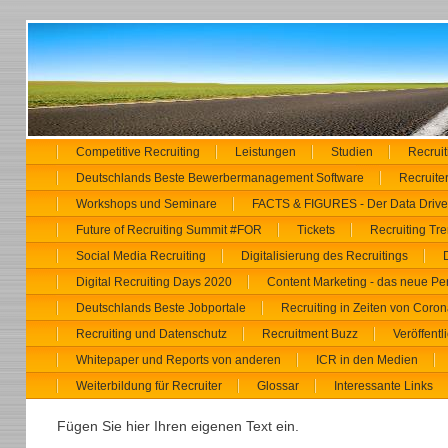
Competitive Recruiting
Leistungen
Studien
Recrui
Deutschlands Beste Bewerbermanagement Software
Recruiter
Workshops und Seminare
FACTS & FIGURES - Der Data Driven
Future of Recruiting Summit #FOR
Tickets
Recruiting Tr
Social Media Recruiting
Digitalisierung des Recruitings
Digital Recruiting Days 2020
Content Marketing - das neue Pe
Deutschlands Beste Jobportale
Recruiting in Zeiten von Coron
Recruiting und Datenschutz
Recruitment Buzz
Veröffent
Whitepaper und Reports von anderen
ICR in den Medien
Weiterbildung für Recruiter
Glossar
Interessante Links
Fügen Sie hier Ihren eigenen Text ein.